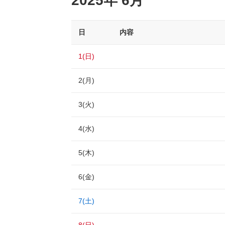
2025年 6月
日
内容
1(日)
2(月)
3(火)
4(水)
5(木)
6(金)
7(土)