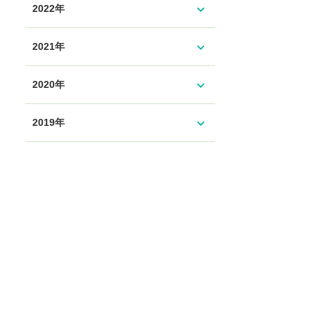
expand_more
2022年
expand_more
2021年
expand_more
2020年
expand_more
2019年