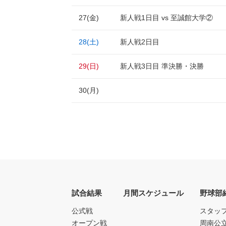
27(金)
新人戦1日目 vs 至誠館大学②
28(土)
新人戦2日目
29(日)
新人戦3日目 準決勝・決勝
30(月)
試合結果
月間スケジュール
野球部
公式戦
スタッ
オープン戦
周南公