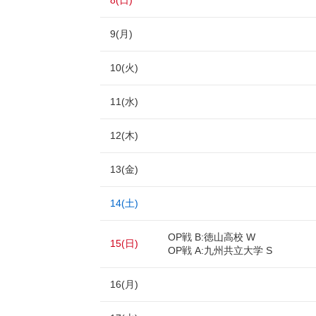
8(日)
9(月)
10(火)
11(水)
12(木)
13(金)
14(土)
OP戦 B:徳山高校 W
15(日)
OP戦 A:九州共立大学 S
16(月)