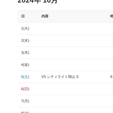
2024年 10月
日
内容
1(火)
2(水)
3(木)
4(金)
5(土)
VS シティライト岡山 S
9
6(日)
7(月)