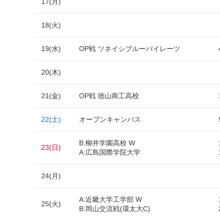
17(月)
18(火)
19(水)
OP戦 ツネイシブルーパイレーツ
20(木)
21(金)
OP戦 徳山商工高校
22(土)
オープンキャンパス
B:柳井学園高校 W
23(日)
A:広島国際学院大学
24(月)
A:近畿大学工学部 W
25(火)
B:岡山交流戦(環太大C)