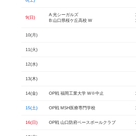
8(土)
A:光シーガルズ
9(日)
B:山口県桜ケ丘高校 W
10(月)
11(火)
12(水)
13(木)
14(金)
OP戦 福岡工業大学 W※中止
15(土)
OP戦 MSH医療専門学校
16(日)
OP戦 山口防府ベースボールクラブ