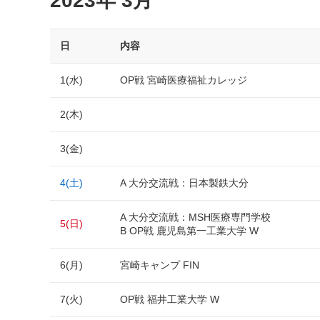
2023年 3月
日
内容
1(水)
OP戦 宮崎医療福祉カレッジ
2(木)
3(金)
4(土)
A 大分交流戦：日本製鉄大分
A 大分交流戦：MSH医療専門学校
5(日)
B OP戦 鹿児島第一工業大学 W
6(月)
宮崎キャンプ FIN
7(火)
OP戦 福井工業大学 W