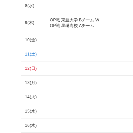
8(水)
OP戦 東亜大学 Bチーム W
9(木)
OP戦 星琳高校 Aチーム
10(金)
11(土)
12(日)
13(月)
14(火)
15(水)
16(木)