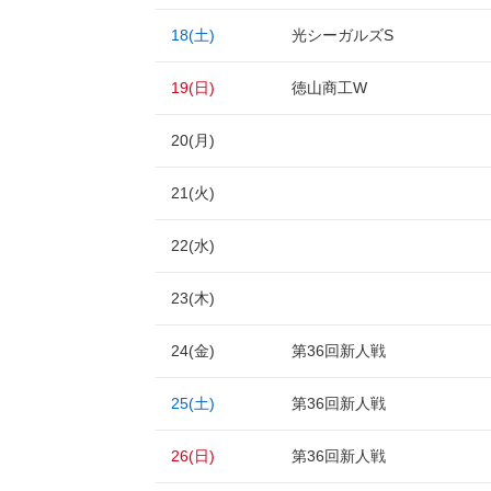
18(土)
光シーガルズS
19(日)
徳山商工W
20(月)
21(火)
22(水)
23(木)
24(金)
第36回新人戦
25(土)
第36回新人戦
26(日)
第36回新人戦