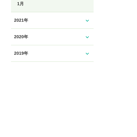
1月
expand_more
2021年
expand_more
2020年
expand_more
2019年