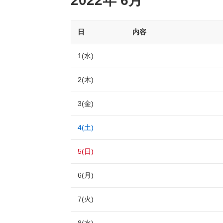
2022年 6月
日
内容
1(水)
2(木)
3(金)
4(土)
5(日)
6(月)
7(火)