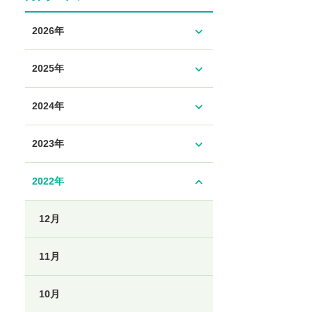
expand_more
2026年
expand_more
2025年
expand_more
2024年
expand_more
2023年
expand_less
2022年
12月
11月
10月