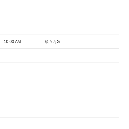
10:00 AM
須々万G