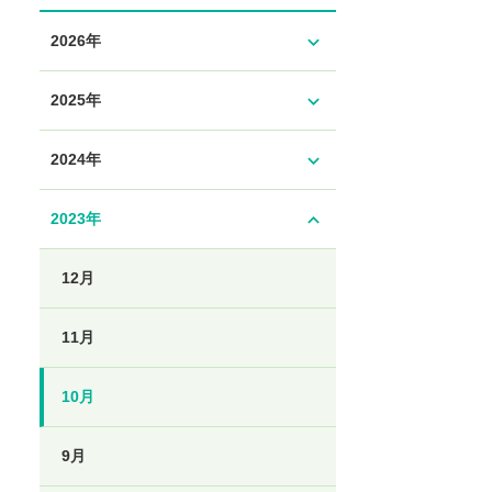
expand_more
2026年
expand_more
2025年
expand_more
2024年
expand_less
2023年
12月
11月
10月
9月