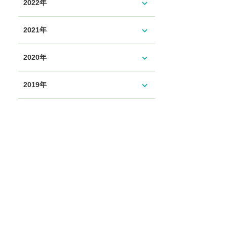
expand_more
2022年
expand_more
2021年
expand_more
2020年
expand_more
2019年