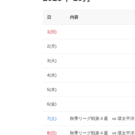
日
内容
1(日)
2(月)
3(火)
4(水)
5(木)
6(金)
7(土)
秋季リーグ戦第４週 vs 環太平
8(日)
秋季リーグ戦第４週 vs 環太平