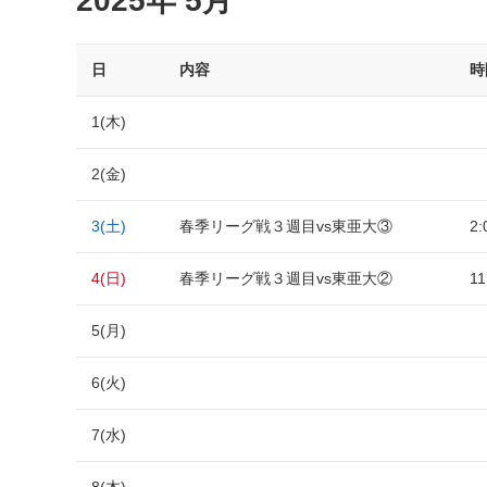
2025年 5月
日
内容
時
1(木)
2(金)
3(土)
春季リーグ戦３週目vs東亜大③
2:
4(日)
春季リーグ戦３週目vs東亜大②
11
5(月)
6(火)
7(水)