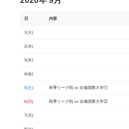
2020年 9月
日
内容
1(火)
2(水)
3(木)
4(金)
5(土)
秋季リーグ戦 vs 吉備国際大学①
6(日)
秋季リーグ戦 vs 吉備国際大学②
7(月)