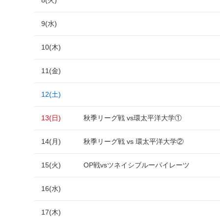
8(火)
9(水)
10(木)
11(金)
12(土)
13(日)
秋季リーグ戦 vs環太平洋大学①
14(月)
秋季リーグ戦 vs 環太平洋大学②
15(火)
OP戦vsツネイシブルーパイレーツ
16(水)
17(木)