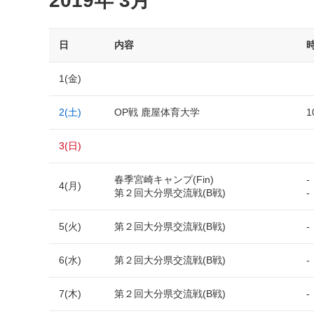
2019年 3月
日
内容
1(金)
2(土)
OP戦 鹿屋体育大学
1
3(日)
春季宮崎キャンプ(Fin)
-
4(月)
第２回大分県交流戦(B戦)
-
5(火)
第２回大分県交流戦(B戦)
-
6(水)
第２回大分県交流戦(B戦)
-
7(木)
第２回大分県交流戦(B戦)
-