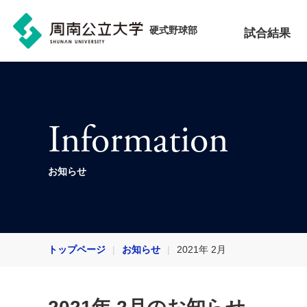
硬式野球部
試合結果
Information
お知らせ
トップページ
お知らせ
2021年 2月