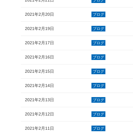
2021年2月21日
ブログ
2021年2月20日
ブログ
2021年2月19日
ブログ
2021年2月17日
ブログ
2021年2月16日
ブログ
2021年2月15日
ブログ
2021年2月14日
ブログ
2021年2月13日
ブログ
2021年2月12日
ブログ
2021年2月11日
ブログ