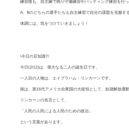
練習後も、自主練で残り守備練習やバッティング練習を行っ
A、Bのどちらの選手たちも自主練習で自分の課題を克服す
体調には、気をつけていきましょう！
\今日の豆知識?/
今日(2/12)は、偉大なる二人の誕生日です。
一人目の人物は、エイブラハム・リンカーンです。
彼は、第16代アメリカ合衆国の大統領として、奴隷解放運
リンカーンの名言として、
「人民の人民による人民のための政治」
という言葉があります。