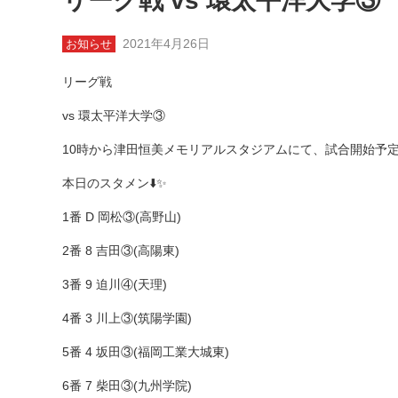
リーグ戦 vs 環太平洋大学③
2021年4月26日
お知らせ
リーグ戦
vs 環太平洋大学③
10時から津田恒美メモリアルスタジアムにて、試合開始予定
本日のスタメン⬇️✨
1番 D 岡松③(高野山)
2番 8 吉田③(高陽東)
3番 9 迫川④(天理)
4番 3 川上③(筑陽学園)
5番 4 坂田③(福岡工業大城東)
6番 7 柴田③(九州学院)