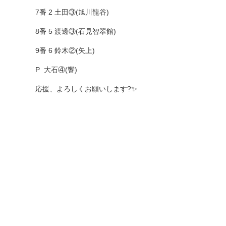
7番 2 土田③(旭川龍谷)
8番 5 渡邊③(石見智翠館)
9番 6 鈴木②(矢上)
P 大石④(響)
応援、よろしくお願いします?✨