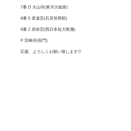
7番 D 大山④(東洋大姫路)
8番 5 渡邉②(石見智翠館)
9番 2 房前②(西日本短大附属)
P 宮崎④(長門)
応援、よろしくお願い致します⚾️