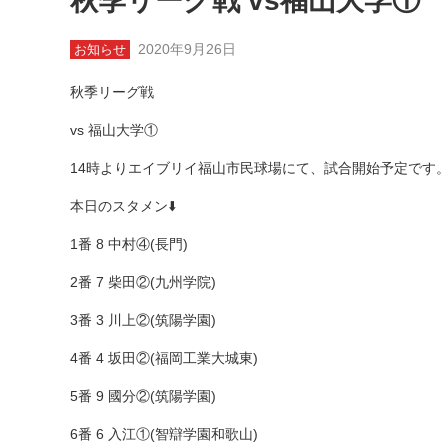
秋季リーグ戦 vs福山大学①
2020年9月26日
お知らせ
秋季リーグ戦
vs 福山大学①
14時よりエイブリイ福山市民球場にて、試合開始予定です
本日のスタメン⬇️
1番 8 中村④(長門)
2番 7 柴田②(九州学院)
3番 3 川上②(筑陽学園)
4番 4 坂田②(福岡工業大城東)
5番 9 國分②(筑陽学園)
6番 6 入江①(智辯学園和歌山)