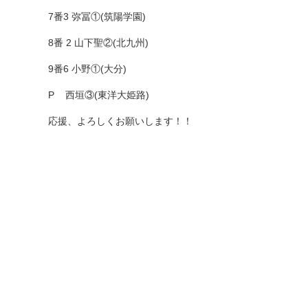
7番3 弥冨①(筑陽学園)
8番 2 山下聖②(北九州)
9番6 小野①(大分)
P 西垣③(東洋大姫路)
応援、よろしくお願いします！！