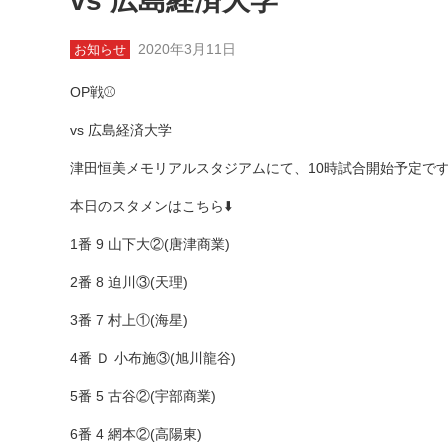
vs 広島経済大学
2020年3月11日
お知らせ
OP戦⚾️
vs 広島経済大学
津田恒美メモリアルスタジアムにて、10時試合開始予定で
本日のスタメンはこちら⬇️
1番 9 山下大②(唐津商業)
2番 8 迫川③(天理)
3番 7 村上①(海星)
4番 Ｄ 小布施③(旭川龍谷)
5番 5 古谷②(宇部商業)
6番 4 網本②(高陽東)