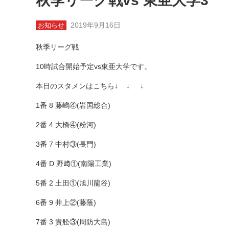
秋季リーグ戦vs 東亜大学3
2019年9月16日
お知らせ
秋季リーグ戦
10時試合開始予定vs東亜大学です。
本日のスタメンはこちら↓ ↓ ↓
1番 8 藤嶋④(岩国総合)
2番 4 大橋④(粉河)
3番 7 中村③(長門)
4番 D 野﨑①(南陽工業)
5番 2 土田①(旭川龍谷)
6番 9 井上②(藤蔭)
7番 3 貴舩③(周防大島)