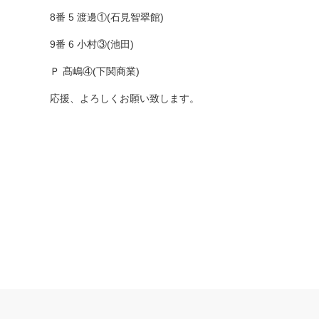
8番 5 渡邊①(石見智翠館)
9番 6 小村③(池田)
Ｐ 髙嶋④(下関商業)
応援、よろしくお願い致します。