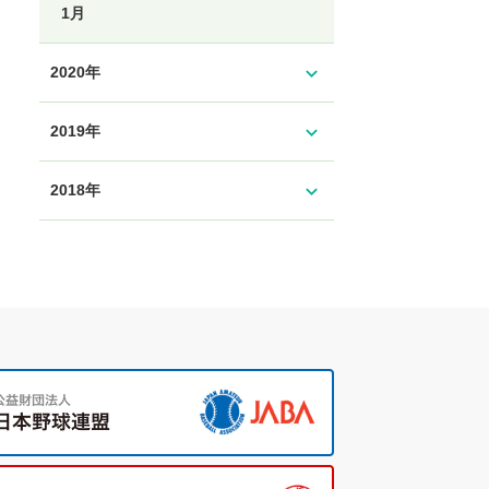
1月
expand_more
2020年
expand_more
2019年
expand_more
2018年