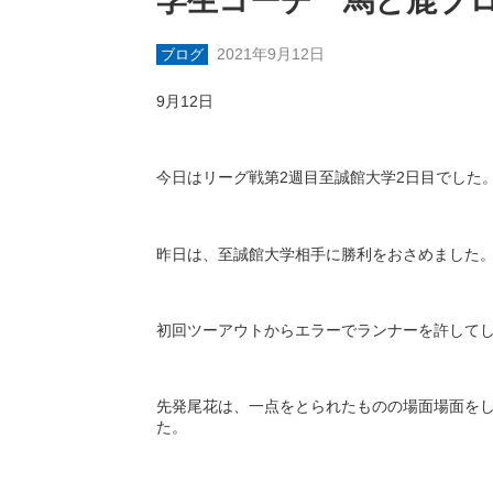
学生コーチ 馬と鹿ブ
2021年9月12日
ブログ
9
月
12
日
今日はリーグ戦第
2
週目至誠館大学
2
日目でした
昨日は、至誠館大学相手に勝利をおさめました
初回ツーアウトからエラーでランナーを許して
先発尾花は、一点をとられたものの場面場面を
た。