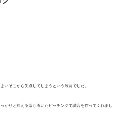
ログ
。
。
しまいそこから失点してしまうという展開でした。
しっかりと抑える落ち着いたピッチングで試合を作ってくれまし