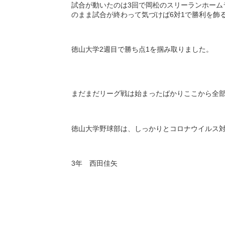
試合が動いたのは
3
回で岡松のスリーランホーム
のまま試合が終わって気づけば
6
対
1
で勝利を飾
徳山大学
2
週目で勝ち点
1
を掴み取りました。
まだまだリーグ戦は始まったばかりここから全
徳山大学野球部は、しっかりとコロナウイルス
3
年 西田佳矢