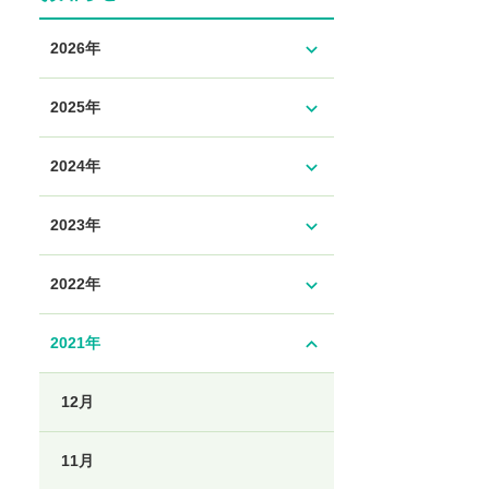
expand_more
2026年
expand_more
2025年
expand_more
2024年
expand_more
2023年
expand_more
2022年
expand_less
2021年
12月
11月