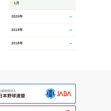
1月
expand_more
2020年
expand_more
2019年
expand_more
2018年