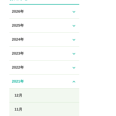
expand_more
2026年
expand_more
2025年
expand_more
2024年
expand_more
2023年
expand_more
2022年
expand_less
2021年
12月
11月