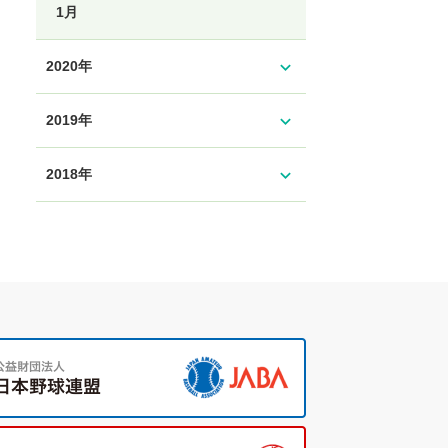
1月
expand_more
2020年
expand_more
2019年
expand_more
2018年