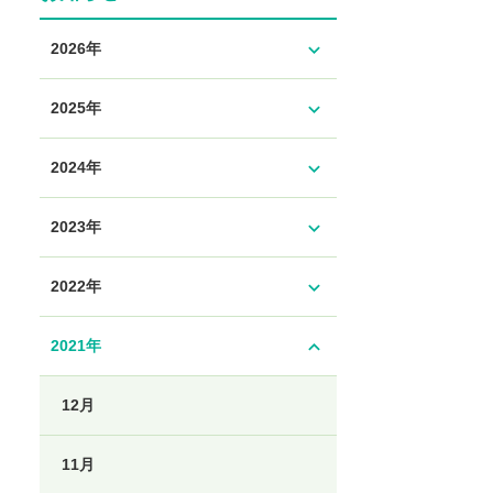
expand_more
2026年
expand_more
2025年
expand_more
2024年
expand_more
2023年
expand_more
2022年
expand_less
2021年
12月
11月