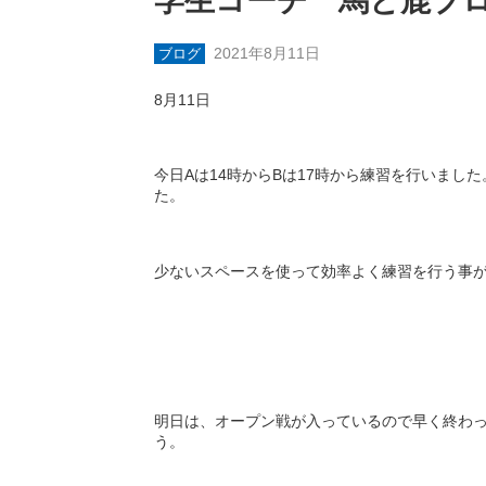
学生コーチ 馬と鹿ブ
2021年8月11日
ブログ
8
月
11
日
今日
A
は
14
時から
B
は
17
時から練習を行いました
た。
少ないスペースを使って効率よく練習を行う事
明日は、オープン戦が入っているので早く終わ
う。