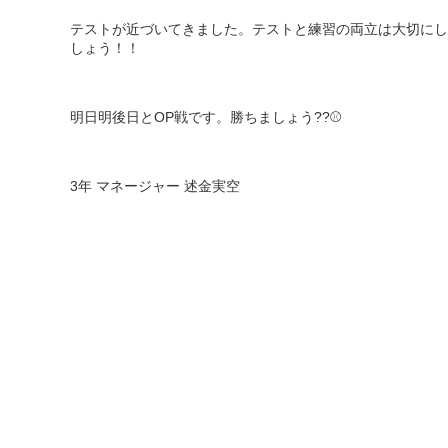
テストが近づいてきました。テストと練習の両立は大切にし
しょう！！
明日明後日と
OP
戦です。勝ちましょう
??⚾️
3
年
マネージャー
述金実空