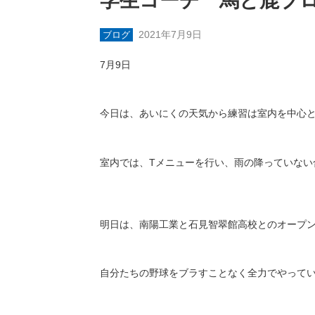
学生コーチ 馬と鹿ブ
2021年7月9日
ブログ
7
月
9
日
今日は、あいにくの天気から練習は室内を中心
室内では、
T
メニューを行い、雨の降っていない
明日は、南陽工業と石見智翠館高校とのオープ
自分たちの野球をブラすことなく全力でやって