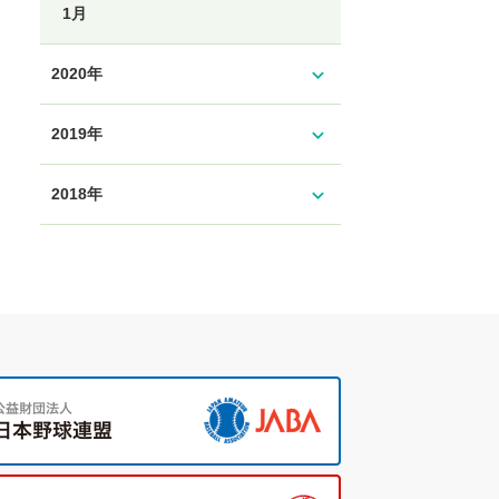
1月
expand_more
2020年
expand_more
2019年
expand_more
2018年