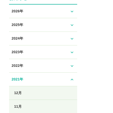
expand_more
2026年
expand_more
2025年
expand_more
2024年
expand_more
2023年
expand_more
2022年
expand_less
2021年
12月
11月