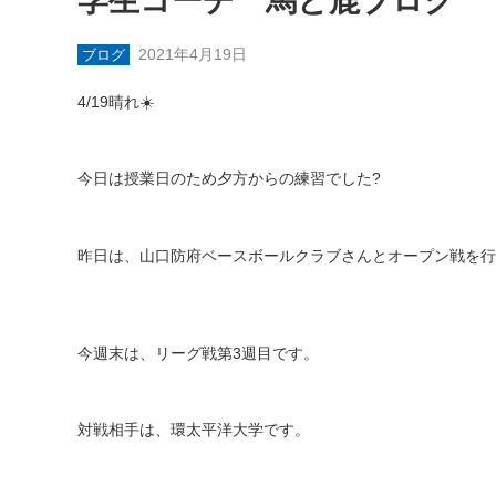
学生コーチ 馬と鹿ブログ
2021年4月19日
ブログ
4/19
晴れ
☀️
今日は授業日のため夕方からの練習でした
?
昨日は、山口防府ベースボールクラブさんとオープン戦を行
今週末は、リーグ戦第
3
週目です。
対戦相手は、環太平洋大学です。