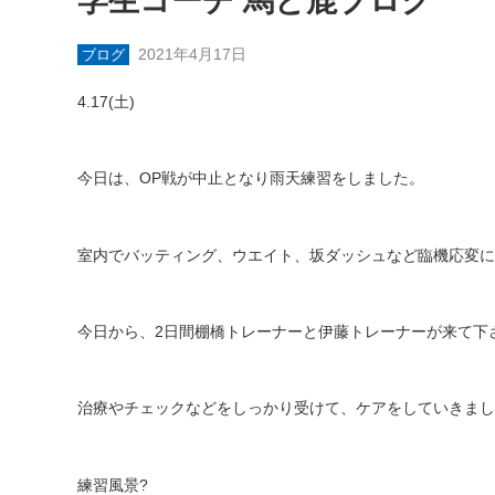
学生コーチ 馬と鹿ブログ
2021年4月17日
ブログ
4.17(
土
)
今日は、
OP
戦が中止となり雨天練習をしました。
室内でバッティング、ウエイト、坂ダッシュなど臨機応変に
今日から、
2
日間棚橋トレーナーと伊藤トレーナーが来て下
治療やチェックなどをしっかり受けて、ケアをしていきまし
練習風景
?