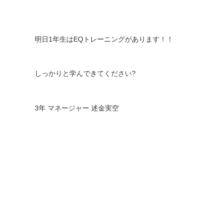
明日
1
年生は
EQ
トレーニングがあります！！
しっかりと学んできてください
?
3
年
マネージャー
述金実空