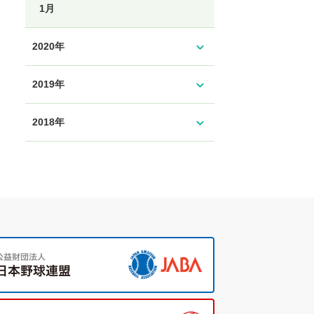
1月
expand_more
2020年
expand_more
2019年
expand_more
2018年