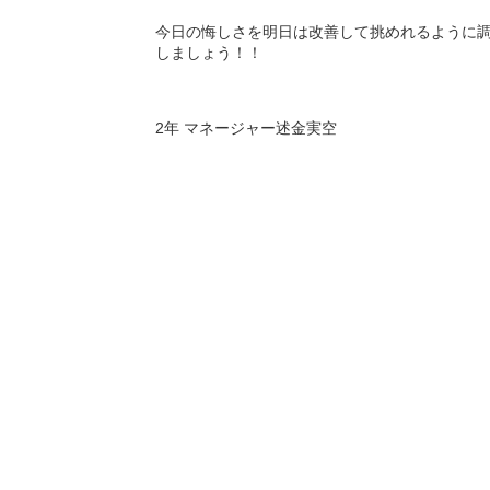
今日の悔しさを明日は改善して挑めれるように
しましょう！！
2
年
マネージャー述金実空