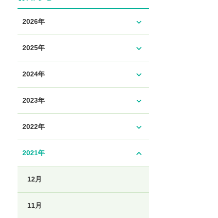
expand_more
2026年
expand_more
2025年
expand_more
2024年
expand_more
2023年
expand_more
2022年
expand_less
2021年
12月
11月