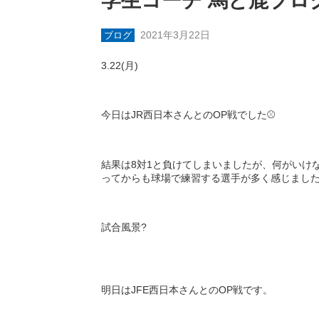
学生コーチ 馬と鹿ブロ
2021年3月22日
ブログ
3.22(
月
)
今日は
JR
西日本さんとの
OP
戦でした
⚾️
結果は
8
対
1
と負けてしまいましたが、何がいけ
ってからも球場で練習する選手が多く感じまし
試合風景
?
明日は
JFE
西日本さんとの
OP
戦です。