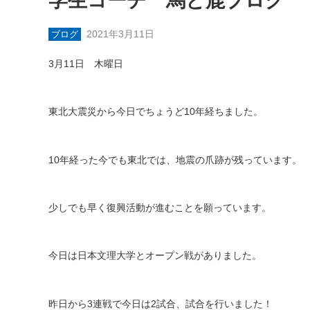
学生コーチ 馬と鹿ブログ
2021年3月11日
ブログ
3
月
11
日 木曜日
東北大震災から今日でちょうど
10
年経ちました。
10
年経った今でも東北では、地震の爪跡が残っています。
少しでも早く復興活動が進むことを願っています。
今日は日本文理大学とオープン戦がありました。
昨日から
3
連戦で今日は
2
試合、試合を行いました！