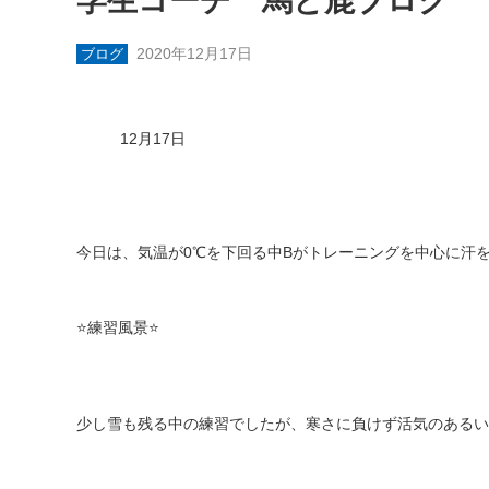
学生コーチ 馬と鹿ブログ
2020年12月17日
ブログ
12
月
17
日
今日は、気温が
0℃
を下回る中
B
がトレーニングを中心に汗
⭐️
練習風景
⭐️
少し雪も残る中の練習でしたが、寒さに負けず活気のあるい