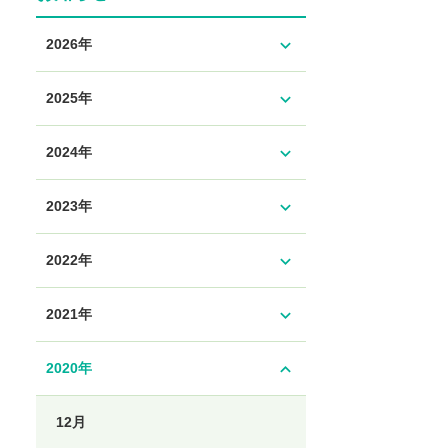
expand_more
2026年
expand_more
2025年
expand_more
2024年
expand_more
2023年
expand_more
2022年
expand_more
2021年
expand_less
2020年
12月