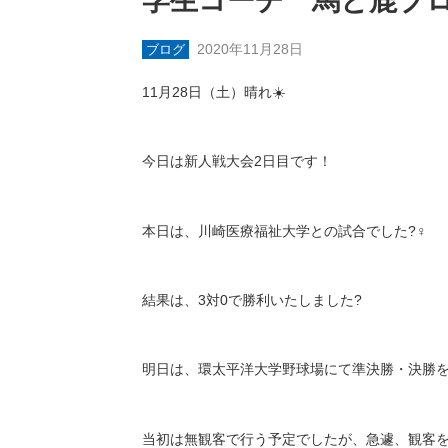
学生コーチ 馬と鹿ブ
2020年11月28日
ブログ
11
月
28
日（土）晴れ
☀️
今日は新人戦大会
2
日目です！
本日は、川崎医療福祉大学との試合でした
?‍♀️
結果は、
3
対
0
で勝利いたしました
?
明日は、環太平洋大学野球場にて準決勝・決勝
当初は無観客で行う予定でしたが、急遽、観客