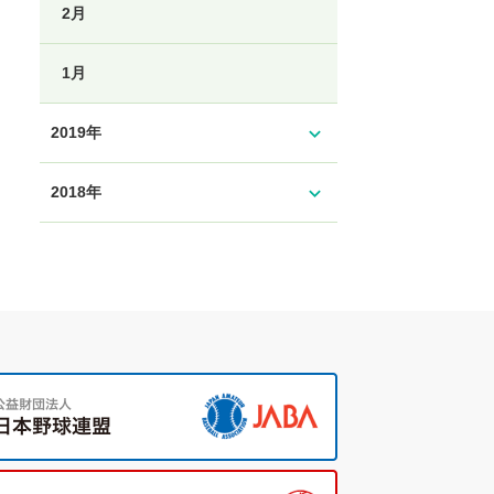
2月
1月
expand_more
2019年
expand_more
2018年