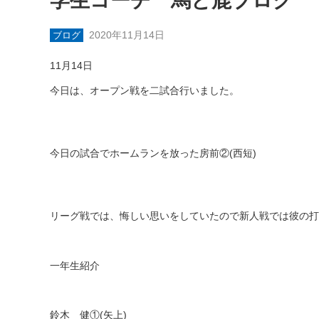
学生コーチ 馬と鹿ブログ
2020年11月14日
ブログ
11月14日
今日は、オープン戦を二試合行いました。
今日の試合でホームランを放った房前②
(
西短
)
リーグ戦では、悔しい思いをしていたので新人戦では彼の打
一年生紹介
鈴木 健①
(
矢上
)