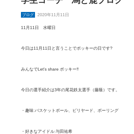
学生コーチ 馬と鹿ブログ
2020年11月11日
ブログ
11
月
11
日 水曜日
今日は
11
月
11
日と言うことでポッキーの日です
?
みんなで
Let's share
ポッキー
‼️
今日の選手紹介は
3
年の尾花鉄太選手（藤蔭）です。
・趣味
:
バスケットボール、ビリヤード、ボーリング
・好きなアイドル
:
与田祐希