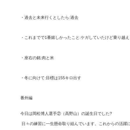
・過去と未来行くとしたら
:
過去
・これまでで
1
番嬉しかったこと
:
ケガしていたけど乗り越え
・座右の銘
:
肉と米
・冬に向けて
:
目標は
155
キロ出す
番外編
今日は岡松博人選手②（高野山）の誕生日でした
?
日々の練習に一生懸命取り組んでいます。これからの活躍