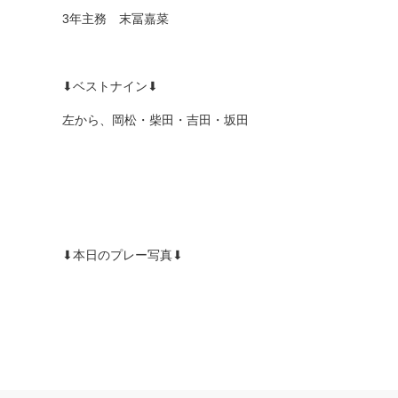
3年主務 末冨嘉菜
⬇︎ベストナイン⬇︎
左から、岡松・柴田・吉田・坂田
⬇︎本日のプレー写真⬇︎