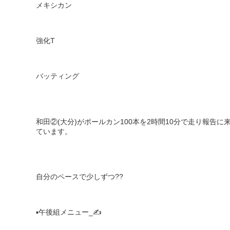
メキシカン
強化
T
バッティング
和田②
(
大分
)
がポールカン
100
本を
2
時間
10
分で走り報告に
ています。
自分のペースで少しずつ
??
▪️
午後組メニュー
_
✍