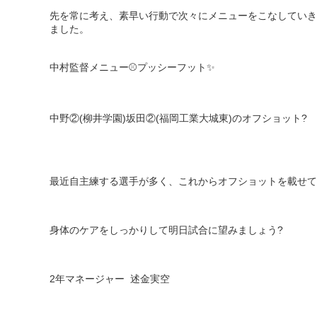
先を常に考え、素早い行動で次々にメニューをこなしていき
ました。
中村監督メニュー⚾️プッシーフット✨
中野②
(
柳井学園
)
坂田②
(
福岡工業大城東
)
のオフショット
?
最近自主練する選手が多く、これからオフショットを載せて
身体のケアをしっかりして明日試合に望みましょう
?
2
年マネージャー
述金実空