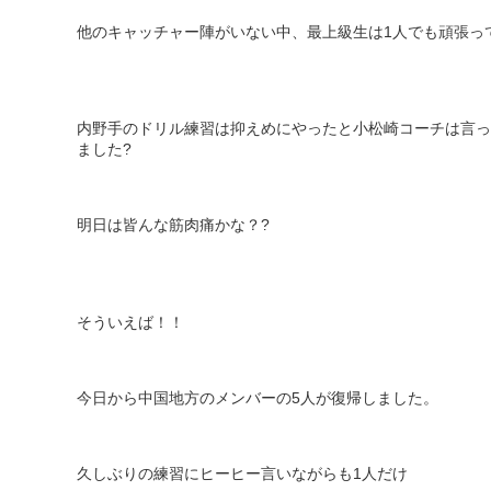
他のキャッチャー陣がいない中、最上級生は
1
人でも頑張っ
内野手のドリル練習は抑えめにやったと小松崎コーチは言っ
ました
?
明日は皆んな筋肉痛かな？
?
そういえば！！
今日から中国地方のメンバーの
5
人が復帰しました。
久しぶりの練習にヒーヒー言いながらも
1
人だけ