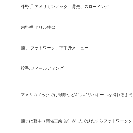
外野手
:
アメリカンノック、背走、スローイング
内野手
:
ドリル練習
捕手
:
フットワーク、下半身メニュー
投手
:
フィールディング
アメリカノックでは球際などギリギリのボールを捕れるよう
捕手は藤本（南陽工業
:
④）が
1
人でひたすらフットワークを