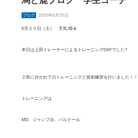
馬と鹿ブログ 学生コーチ
2020年6月20日
ブログ
6
月２０日（土） 天気
:
晴
☀️
本日は上田トレーナーによるトレーニング
DAY
でした
?
２班に分かれてのトレーニングと技術練習を行いました！！
トレーニングは
MD
、ジャンプ台、パルクール