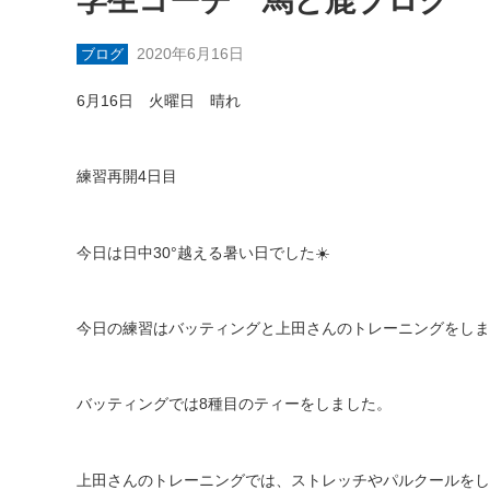
学生コーチ 馬と鹿ブログ
2020年6月16日
ブログ
6
月
16
日 火曜日 晴れ
練習再開
4
日目
今日は日中
30°
越える暑い日でした
☀️
今日の練習はバッティングと上田さんのトレーニングをしま
バッティングでは
8
種目のティーをしました。
上田さんのトレーニングでは、ストレッチやパルクールをし