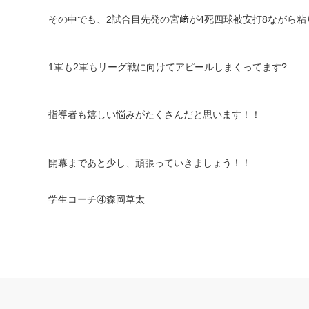
その中でも、
2
試合目先発の宮﨑が
4
死四球被安打
8
ながら粘
1
軍も
2
軍もリーグ戦に向けてアピールしまくってます
?
指導者も嬉しい悩みがたくさんだと思います！！
開幕まであと少し、頑張っていきましょう！！
学生コーチ④森岡草太