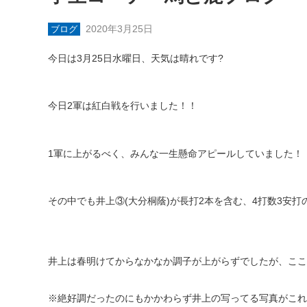
2020年3月25日
ブログ
今日は
3
月
25
日水曜日、天気は晴れです
?
今日
2
軍は紅白戦を行いました！！
1
軍に上がるべく、みんな一生懸命アピールしていました！
その中でも井上③
(
大分桐蔭
)
が長打
2
本を含む、
4
打数
3
安打
井上は春明けてからなかなか調子が上がらずでしたが、ここ
※絶好調だったのにもかかわらず井上の写ってる写真がこれだ