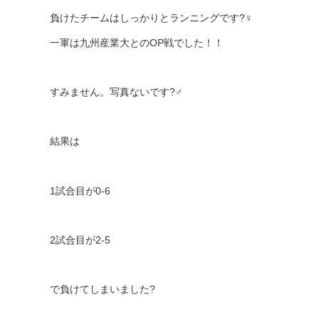
負けたチームはしっかりとランニングです
?‍♀️
一軍は九州産業大との
OP
戦でした！！
すみません。写真ないです
?‍♂️
結果は
1
試合目が
0-6
2
試合目が
2-5
で負けてしまいました
?