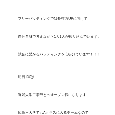
フリーバッティングでは長打力
UP
に向けて
自分自身で考えながら
1
人
1
人が振り込んでいます。
試合に繋がるバッティングを心掛けています！！！
明日
1
軍は
近畿大学工学部とのオープン戦になります。
広島六大学でも
A
クラスに入るチームなので