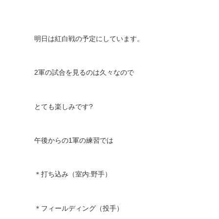
明日は紅白戦の予定にしています。
2
軍の試合を見るのは久々なので
とても楽しみです
?
午後からの
1
軍の練習では
＊打ち込み（室内
:
野手）
＊フィールディング（投手）