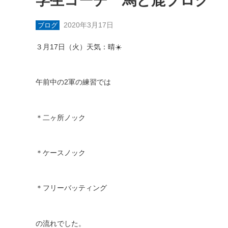
学生コーチ 馬と鹿ブログ
2020年3月17日
ブログ
３月
17
日（火）天気：晴
☀️
午前中の
2
軍の練習では
＊二ヶ所ノック
＊ケースノック
＊フリーバッティング
の流れでした。