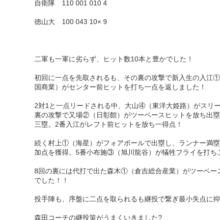
自衛隊 110 001 010 4
徳山大 100 043 10× 9
二軍も一軍に劣らず、ヒット数10本と豊かでした！
初回に一点を先取されるも、その裏の攻撃で新入生の入江①
国商業）がセンター前ヒットを打ち一点を返しました！
2対1と一点リードされる中、大山④（東洋大姫路）がスリ
裏の攻撃で又場②（日彰館）がツーベースヒットを放ち出塁
三塁。2番入江がレフト前ヒットを放ち一得点！
続く村上①（海星）がフォアボールで出塁し、ランナー満塁
加点を獲得。5番小布施③（旭川龍谷）が犠牲フライを打ち
8回の裏には代打で出た森木①（倉吉総合産業）がツーベー
でした！！
投手陣も、序盤に二点を取られるも継投で繋ぎ最小失点に抑
森田コーチの継投策がうまくいきました?