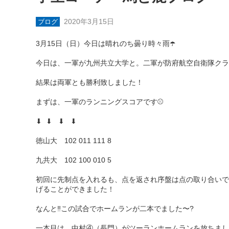
2020年3月15日
ブログ
3月15日（日）今日は晴れのち曇り時々雨☂️
今日は、一軍が九州共立大学と。二軍が防府航空自衛隊クラ
結果は両軍とも勝利致しました！
まずは、一軍のランニングスコアです⚾️
⬇︎ ⬇︎ ⬇︎ ⬇︎
徳山大 102 011 111 8
九共大 102 100 010 5
初回に先制点を入れるも、点を返され序盤は点の取り合いで
げることができました！
なんと‼️この試合でホームランが二本でました〜?
一本目は、中村④（長門）がツーランホームランを放ちまし