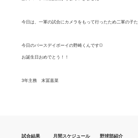
今日は、一軍の試合にカメラをもって行ったため二軍の子たち
今日のバースデイボーイの野崎くんです⚾️
お誕生日おめでとう！！
3年主務 末冨嘉菜
試合結果
月間スケジュール
野球部紹介