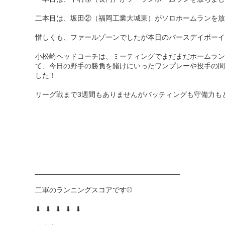
二本目は、坂田②（福岡工業大城東）がソロホームランを放
惜しくも、ファールゾーンでしたが本日のバースデイボーイ
小松崎ヘッドコーチは、ミーティングでまだまだホームラン
て、今日の野手の勝負を賭けにいったワンプレーや投手の間
した！
リーグ戦まで3週間もありませんがバッティングも守備力も
____________________________________
二軍のランニングスコアです⚾️
⬇︎ ⬇︎ ⬇︎ ⬇︎ ⬇︎