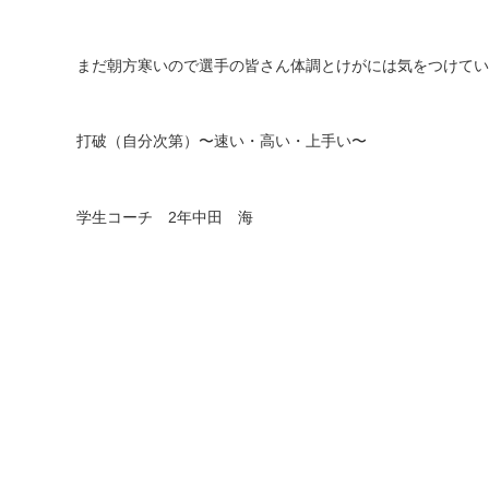
まだ朝方寒いので選手の皆さん体調とけがには気をつけてい
打破（自分次第）〜速い・高い・上手い〜
学生コーチ
2
年中田 海