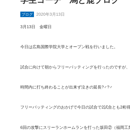
学生コーチ 馬と鹿ブログ
2020年3月13日
ブログ
3
月
13
日 金曜日
今日は広島国際学院大学とオープン戦を行いました。
試合に向けて朝からフリーバッティングを行ったのですが、
時間内に打ち終わることが出来ず泣きの延長
?‍♂️?‍♂️
フリーバッティングのおかげで今日の試合で
2
試合とも
2
桁
6
回の攻撃にスリーランホームランを打った坂田②（福岡工