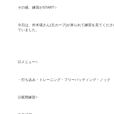
その後、練習が
START
✨
今日は、外木場さん
(
元カープ
)
が来られて練習を見てくださ
ていました。
☑︎
メニュー
✨
・打ち込み・トレーニング・フリーバッティング・ノック
☑︎
夜間練習
✨