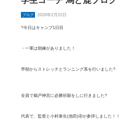
学生コーチ 馬と鹿ブログ
2020年2月22日
ブログ
?
今日はキャンプ
1
日目
・一軍は朝練がありました！
早朝からストレッチとランニング系を行いました
?
全員で鵜戸神宮に必勝祈願をしに行きました
?
代表で、監督と小村泰生
(
池田
)
④が参拝しました！！