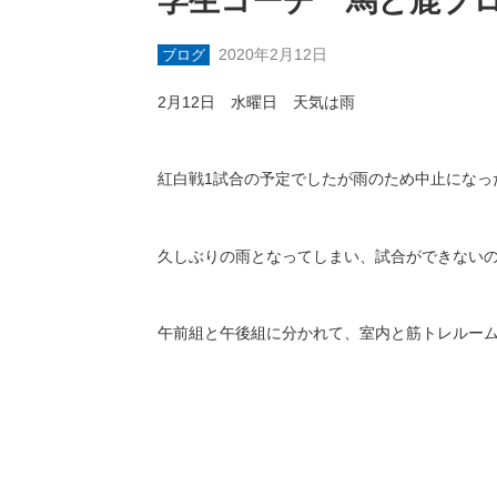
学生コーチ 馬と鹿ブ
2020年2月12日
ブログ
2
月
12
日 水曜日 天気は雨
紅白戦
1
試合の予定でしたが雨のため中止になっ
久しぶりの雨となってしまい、試合ができない
午前組と午後組に分かれて、室内と筋トレルー