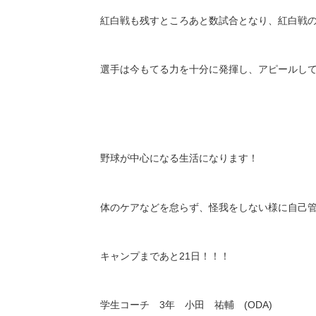
紅白戦も残すところあと数試合となり、紅白戦
選手は今もてる力を十分に発揮し、アピールし
野球が中心になる生活になります！
体のケアなどを怠らず、怪我をしない様に自己
キャンプまであと
21
日！！！
学生コーチ
3
年 小田 祐輔
(ODA)