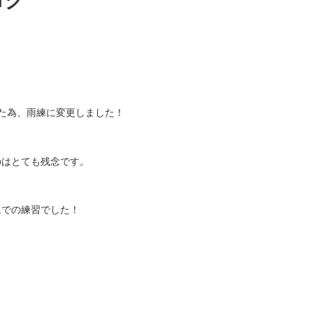
ログ
た為、雨練に変更しました！
のはとても残念です。
ムでの練習でした！