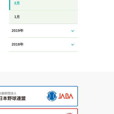
2月
1月
expand_more
2019年
expand_more
2018年