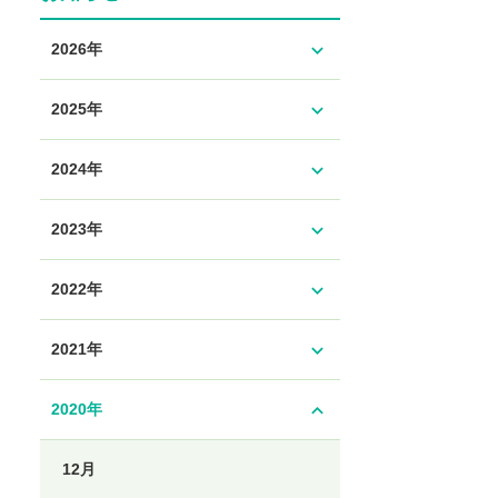
expand_more
2026年
expand_more
2025年
expand_more
2024年
expand_more
2023年
expand_more
2022年
expand_more
2021年
expand_less
2020年
12月