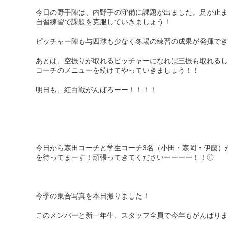
今日の野手陣は、内野手の守備に課題が出ました。足が止ま
自習練習で課題を克服していきましょう！
ピッチャー陣も与四球も少なく冬場の練習の成果が発揮でき
あとは、空振りが取れるピッチャーになれば三振も取れるし
コーチのメニューを続けてやっていきましょう！！
明日も、紅白戦がんばろーー！！！！
今日から森田コーチと学生コーチ3名（小田・森岡・伊藤）
を待ってまーす！頑張ってきてくださいーーーー！！⚾︎
今季の集合写真を本日撮りました！
このメンバーと新一年生、スタッフ全員で今年もがんばりま