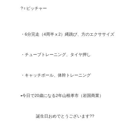
?‍♀️
ピッチャー
・
6
分完走（
4
周半ⅹ
2
）縄跳び、方のエクササイズ
・チューブトレーニング、タイヤ押し
・キャッチボール、体幹トレーニング
▪️
今日で
20
歳になる
2
年山根孝市（岩国商業）
誕生日おめでとうございます
??