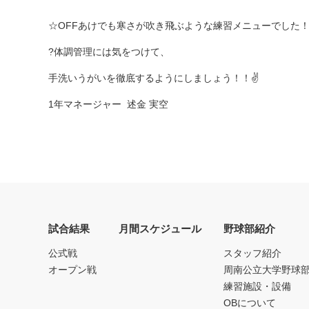
☆OFFあけでも寒さが吹き飛ぶような練習メニューでした
?体調管理には気をつけて、
手洗いうがいを徹底するようにしましょう！！✌️
1年マネージャー 述金 実空
試合結果
月間スケジュール
野球部紹介
公式戦
スタッフ紹介
オープン戦
周南公立大学野球
練習施設・設備
OBについて