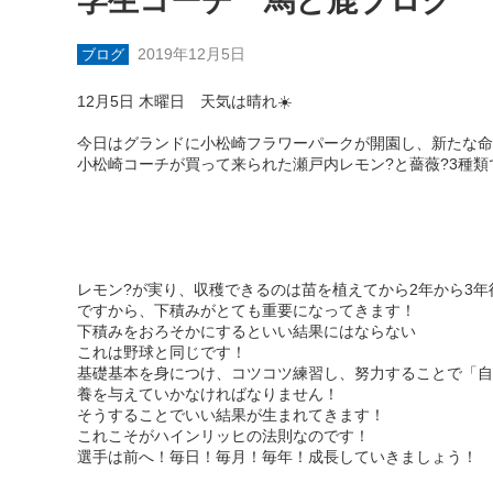
学生コーチ 馬と鹿ブログ
2019年12月5日
ブログ
12月5日 木曜日 天気は晴れ☀️
今日はグランドに小松崎フラワーパークが開園し、新たな命
小松崎コーチが買って来られた瀬戸内レモン?と薔薇?3種類
レモン?が実り、収穫できるのは苗を植えてから2年から3
ですから、下積みがとても重要になってきます！
下積みをおろそかにするといい結果にはならない
これは野球と同じです！
基礎基本を身につけ、コツコツ練習し、努力することで「自
養を与えていかなければなりません！
そうすることでいい結果が生まれてきます！
これこそがハインリッヒの法則なのです！
選手は前へ！毎日！毎月！毎年！成長していきましょう！