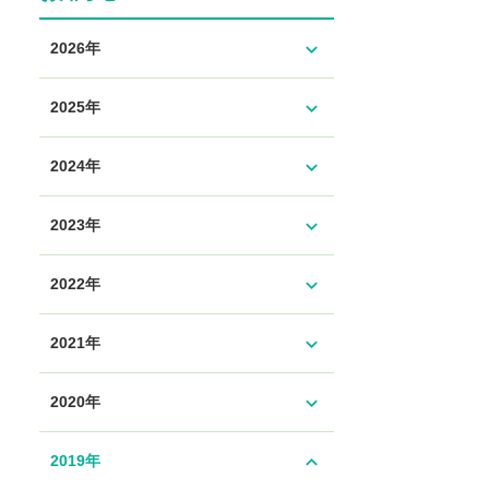
expand_more
2026年
expand_more
2025年
expand_more
2024年
expand_more
2023年
expand_more
2022年
expand_more
2021年
expand_more
2020年
expand_less
2019年