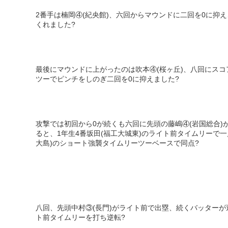
2
番手は楠岡④
(
紀央館
)
、六回からマウンドに二回を
0
に抑え
くれました
?
最後にマウンドに上がったのは吹本④
(
桜ヶ丘
)
、八回にスコ
ツーでピンチをしのぎ二回を
0
に抑えました
?
攻撃では初回から
0
が続くも六回に先頭の藤嶋④
(
岩国総合
)
ると、
1
年生
4
番坂田
(
福工大城東
)
のライト前タイムリーで一
大島
)
のショート強襲タイムリーツーベースで同点
?
八回、先頭中村③
(
長門
)
がライト前で出塁、続くバッターが
ト前タイムリーを打ち逆転
?