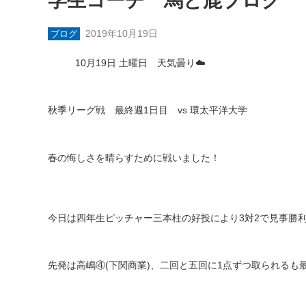
学生コーチ 馬と鹿ブログ
2019年10月19日
ブログ
月
19
日
土曜日 天気曇り
☁️
秋季リーグ戦 最終週
1
日目
vs
環太平洋大学
春の悔しさを晴らすために戦いました！
今日は四年生ピッチャー三本柱の好投により
3
対
2
で見事勝
先発は高嶋④
(
下関商業
)
、二回と五回に
1
点ずつ取られるも