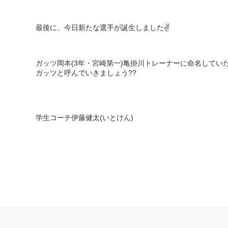
最後に、今日新たな選手が誕生しました
✌️
ガッツ岡本
(3
年・宮崎第一
)
亀掛川トレーナーに命名してい
ガッツと呼んでいきましょう
??
学生コーチ伊藤健太
(
いとけん
)