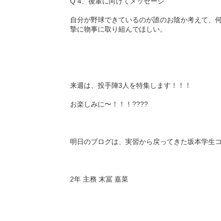
Q 4、後輩に向けてメッセージ
自分が野球できているのが誰のお陰か考えて、
摯に物事に取り組んでほしい。
来週は、投手陣3人を特集します！！！
お楽しみに〜！！！????
明日のブログは、実習から戻ってきた坂本学生
2年 主務 末冨 嘉菜