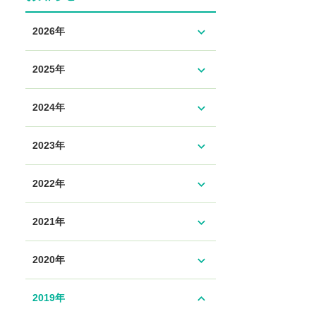
expand_more
2026年
expand_more
2025年
expand_more
2024年
expand_more
2023年
expand_more
2022年
expand_more
2021年
expand_more
2020年
expand_less
2019年