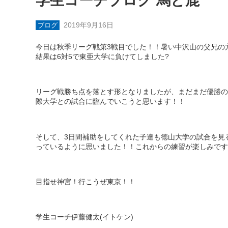
学生コーチブログ 馬と鹿
2019年9月16日
ブログ
今日は秋季リーグ戦第
3
戦目でした！！暑い中沢山の父兄の
結果は
6
対
5
で東亜大学に負けてしました
?
リーグ戦勝ち点を落とす形となりましたが、まだまだ優勝の
際大学との試合に臨んでいこうと思います！！
そして、
3
日間補助をしてくれた子達も徳山大学の試合を見
っているように思いました！！これからの練習が楽しみです
目指せ神宮！行こうぜ東京！！
学生コーチ伊藤健太(イトケン)