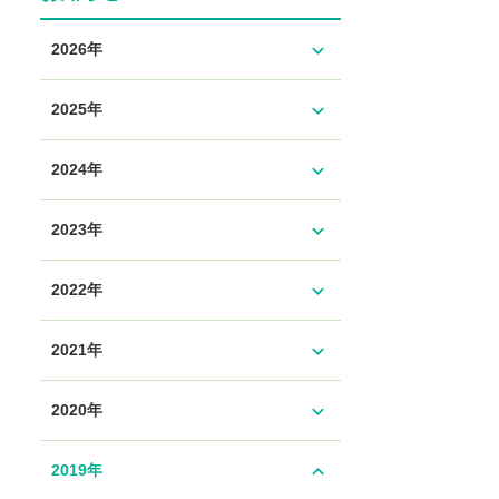
expand_more
2026年
expand_more
2025年
expand_more
2024年
expand_more
2023年
expand_more
2022年
expand_more
2021年
expand_more
2020年
expand_less
2019年