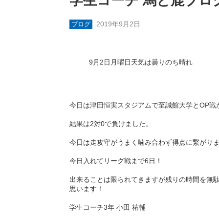
学生コーチ 馬と鹿ブロ
2019年9月2日
ブログ
9月2日月曜日天気は曇りのち晴れ
今日は津田恒実スタジアムで至誠館大学とOP戦
結果は2対0で負けました。
今日は走攻守がうまく噛み合わず得点に繋がり
今日入れてリーグ戦まで6日！
出来ることは限られてきますが残りの時間を無
思います！
学生コーチ3年 小田 祐輔