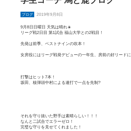
学生コーチ 馬と鹿ブログ
2019年9月8日
ブログ
9月8日日曜日 天気は晴れ☀️
リーグ戦2日目 第1試合 福山大学との2戦目！
先発は前季、ベストナインの吹本！
女房役にはリーグ戦発デビューの一年生、房前の好リードにより
打撃はヒット7本！
坂田、核弾頭中村による連打で一点を先制?
それを守り抜いた野手は素晴らしい！！！
なんと二試合でエラーゼロ！
完璧な守りを見せてくれました！