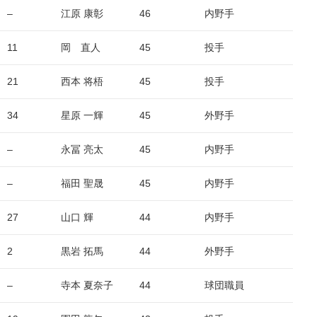
–
江原 康彰
46
内野手
11
岡 直人
45
投手
21
西本 将梧
45
投手
34
星原 一輝
45
外野手
–
永冨 亮太
45
内野手
–
福田 聖晟
45
内野手
27
山口 輝
44
内野手
2
黒岩 拓馬
44
外野手
–
寺本 夏奈子
44
球団職員