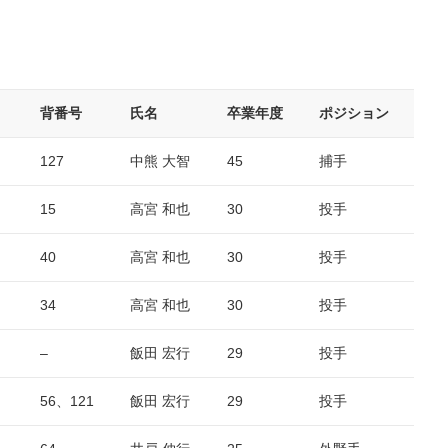
背番号
氏名
卒業年度
ポジション
127
中熊 大智
45
捕手
15
高宮 和也
30
投手
40
高宮 和也
30
投手
34
高宮 和也
30
投手
–
飯田 宏行
29
投手
56、121
飯田 宏行
29
投手