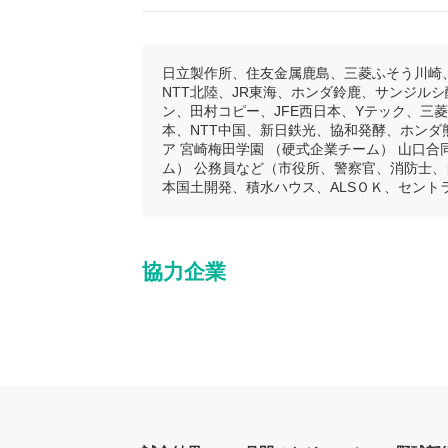
日立製作所、住友金属鹿島、三菱ふそう川崎、
NTT北陸、JR東海、ホンダ鈴鹿、サンジル
ン、田村コピー、JFE西日本、Yテック、三
本、NTT中国、新日鉄光、協和発酵、ホン
ア 宮崎梅田学園 （硬式企業チーム） 山口
ム） 公務員など（市役所、警察官、消防士、
本国土開発、積水ハウス、ALSＯＫ、セント
協力企業