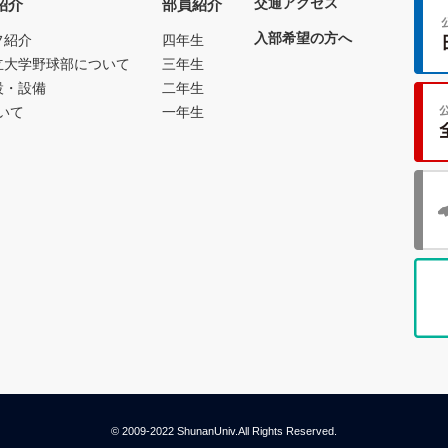
交通アクセス
紹介
部員紹介
入部希望の方へ
フ紹介
四年生
立大学野球部について
三年生
設・設備
二年生
いて
一年生
© 2009-2022 ShunanUniv.All Rights Reserved.