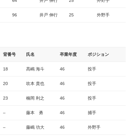
64
井戸 伸行
25
外野手
96
井戸 伸行
25
外野手
背番号
氏名
卒業年度
ポジション
18
髙嶋 海斗
46
投手
20
吹本 貴也
46
投手
23
楠岡 利之
46
投手
–
藤本 勇
46
捕手
–
藤嶋 功大
46
外野手