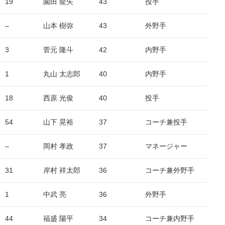
19
園田 龍矢
43
投手
–
山本 樹弥
43
外野手
3
菅元 隆斗
42
内野手
1
丸山 太志郎
40
内野手
18
西原 光俊
40
投手
54
山下 晃裕
37
コーチ兼投手
–
岡村 孝政
37
マネージャー
31
岸村 祥太郎
36
コーチ兼外野手
1
中武 亮
36
外野手
44
福盛 陽平
34
コーチ兼内野手