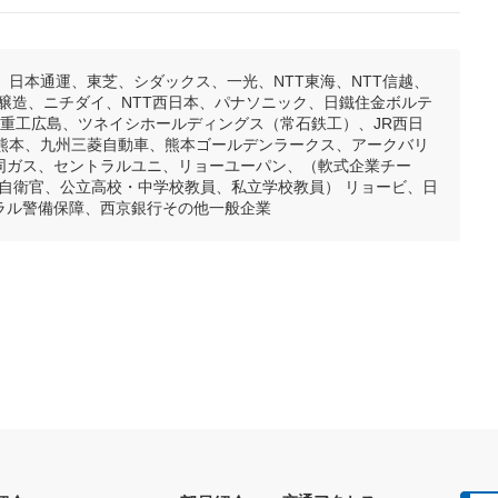
日本通運、東芝、シダックス、一光、NTT東海、NTT信越、
シ醸造、ニチダイ、NTT西日本、パナソニック、日鐵住金ボルテ
菱重工広島、ツネイシホールディングス（常石鉄工）、JR西日
ダ熊本、九州三菱自動車、熊本ゴールデンラークス、アークバリ
合同ガス、セントラルユニ、リョーユーパン、（軟式企業チー
自衛官、公立高校・中学校教員、私立学校教員） リョービ、日
ラル警備保障、西京銀行その他一般企業