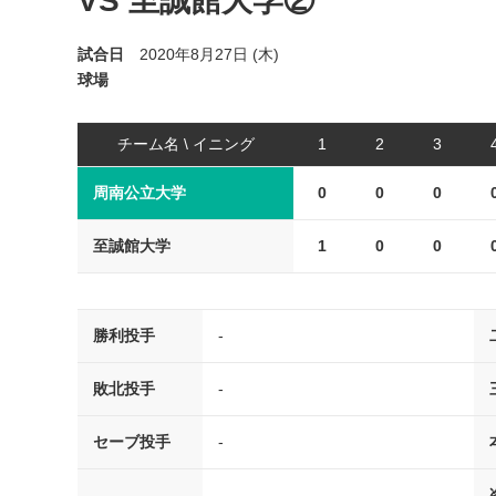
VS 至誠館大学②
試合日
2020年8月27日 (木)
球場
チーム名 \ イニング
1
2
3
周南公立大学
0
0
0
至誠館大学
1
0
0
勝利投手
-
敗北投手
-
セーブ投手
-